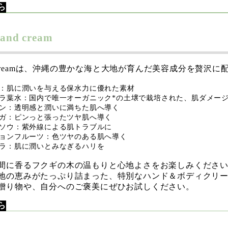
ら
and cream
dy creamは、沖縄の豊かな海と大地が育んだ美容成分を贅沢
：肌に潤いを与える保水力に優れた素材
ラ葉水：国内で唯一オーガニック*の土壌で栽培された、肌ダメー
ン：透明感と潤いに満ちた肌へ導く
ガ：ピンっと張ったツヤ肌へ導く
ソウ：紫外線による肌トラブルに
ョンフルーツ：色ツヤのある肌へ導く
ラ：肌に潤いとみなぎるハリを
間に香るフクギの木の温もりと心地よさをお楽しみくださ
地の恵みがたっぷり詰まった、特別なハンド＆ボディクリ
贈り物や、自分へのご褒美にぜひお試しください。
ら