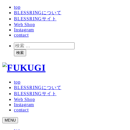
メ
top
BLESSRINGについて
イ
BLESSRINGサイト
ン
Web Shop
コ
Instagram
ン
contact
テ
ン
検
ツ
索
検索
へ
移
動
top
BLESSRINGについて
BLESSRINGサイト
Web Shop
Instagram
contact
MENU