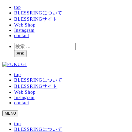
メ
top
BLESSRINGについて
イ
BLESSRINGサイト
ン
Web Shop
コ
Instagram
ン
contact
テ
ン
検
ツ
索
検索
へ
移
動
top
BLESSRINGについて
BLESSRINGサイト
Web Shop
Instagram
contact
MENU
top
BLESSRINGについて